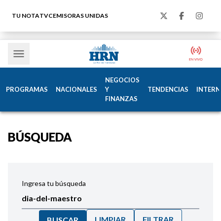
TU NOTA
TVC
EMISORAS UNIDAS
NEGOCIOS
PROGRAMAS
NACIONALES
Y
TENDENCIAS
INTERN
FINANZAS
BÚSQUEDA
Ingresa tu búsqueda
LIMPIAR
FILTRAR
BUSCAR