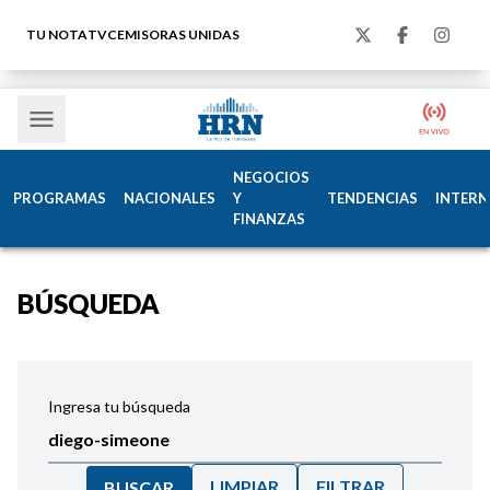
TU NOTA
TVC
EMISORAS UNIDAS
NEGOCIOS
PROGRAMAS
NACIONALES
Y
TENDENCIAS
INTERN
FINANZAS
BÚSQUEDA
Ingresa tu búsqueda
LIMPIAR
FILTRAR
BUSCAR