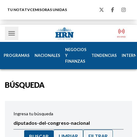
TU NOTA
TVC
EMISORAS UNIDAS
NEGOCIOS
PROGRAMAS
NACIONALES
Y
TENDENCIAS
INTERN
FINANZAS
BÚSQUEDA
Ingresa tu búsqueda
LIMPIAR
FILTRAR
BUSCAR