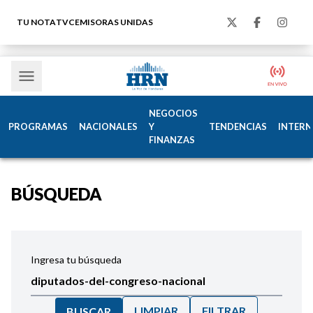
TU NOTA
TVC
EMISORAS UNIDAS
NEGOCIOS
PROGRAMAS
NACIONALES
Y
TENDENCIAS
INTERN
FINANZAS
BÚSQUEDA
Ingresa tu búsqueda
LIMPIAR
FILTRAR
BUSCAR