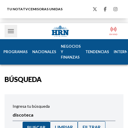
TU NOTA
TVC
EMISORAS UNIDAS
NEGOCIOS
PROGRAMAS
NACIONALES
Y
TENDENCIAS
INTERN
FINANZAS
BÚSQUEDA
Ingresa tu búsqueda
LIMPIAR
FILTRAR
BUSCAR