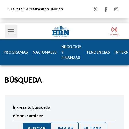
TU NOTA
TVC
EMISORAS UNIDAS
NEGOCIOS
PROGRAMAS
NACIONALES
Y
TENDENCIAS
INTERN
FINANZAS
BÚSQUEDA
Ingresa tu búsqueda
LIMPIAR
FILTRAR
BUSCAR