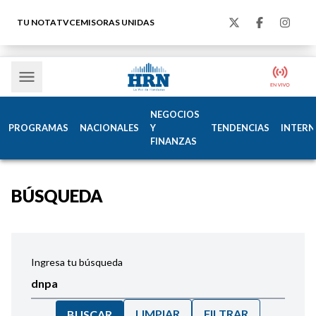
TU NOTA
TVC
EMISORAS UNIDAS
NEGOCIOS
PROGRAMAS
NACIONALES
Y
TENDENCIAS
INTERN
FINANZAS
BÚSQUEDA
Ingresa tu búsqueda
LIMPIAR
FILTRAR
BUSCAR