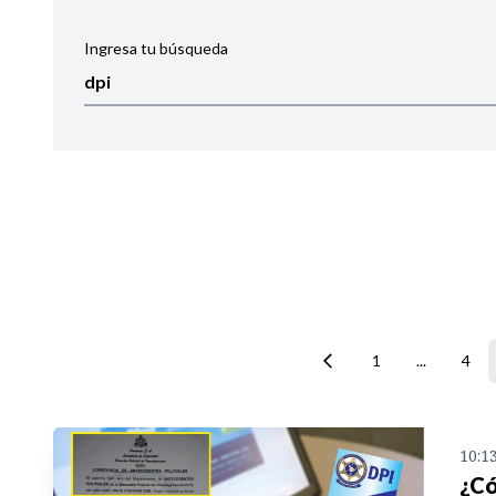
Ingresa tu búsqueda
Ordenar por:
Noticias
1
...
4
10:1
¿Có