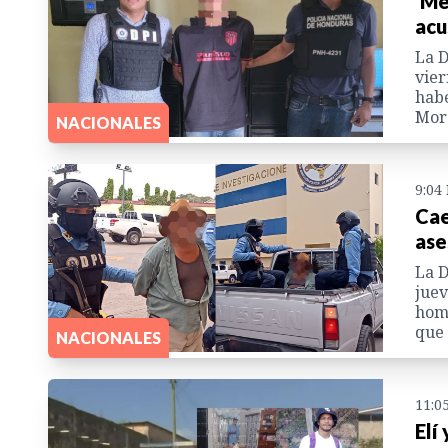
'Me
acu
La D
vier
habe
Mora
NACIONALES
9:04
Cae
ase
La D
juev
homi
que 
NACIONALES
11:0
Elí