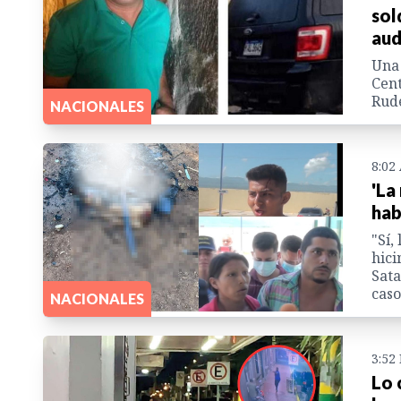
sol
aud
Una 
Cent
Rude
NACIONALES
8:02
'La
hab
"Sí,
hici
Sata
caso
NACIONALES
3:52
Lo 