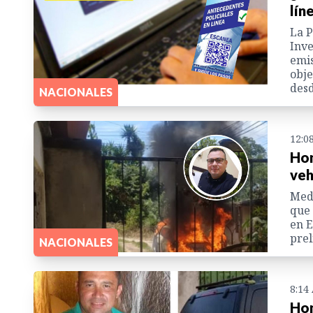
lín
La P
Inve
emis
obje
desd
NACIONALES
12:0
Hon
veh
Medi
que 
en E
pre
NACIONALES
8:14
Hon