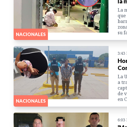
la 
La 
que 
barr
zona
su f
NACIONALES
3:43
Hon
Com
La U
a tr
capt
de v
en C
NACIONALES
6:03