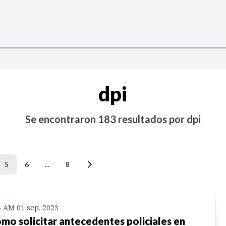
dpi
Se encontraron
183
resultados por
dpi
5
6
...
8
3 AM 01 sep. 2023
mo solicitar antecedentes policiales en