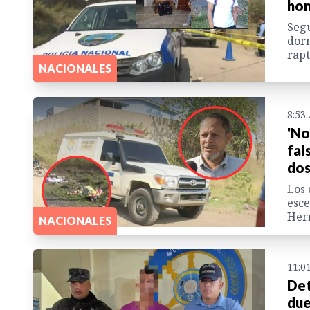
hon
Segú
dorm
rapt
NACIONALES
8:53
'No
fal
dos
Los 
esce
Her
NACIONALES
11:0
Det
due