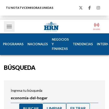
TU NOTA
TVC
EMISORAS UNIDAS
NEGOCIOS
PROGRAMAS
NACIONALES
Y
TENDENCIAS
INTERN
FINANZAS
BÚSQUEDA
Ingresa tu búsqueda
LIMPIAR
FILTRAR
BUSCAR