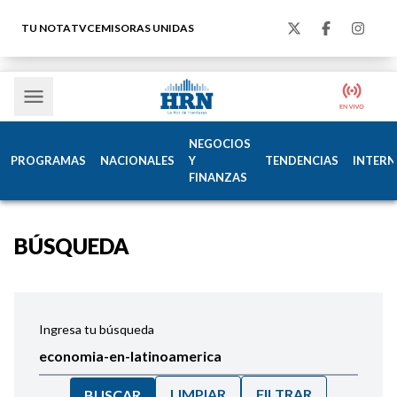
TU NOTA
TVC
EMISORAS UNIDAS
NEGOCIOS
PROGRAMAS
NACIONALES
Y
TENDENCIAS
INTERN
FINANZAS
BÚSQUEDA
Ingresa tu búsqueda
LIMPIAR
FILTRAR
BUSCAR