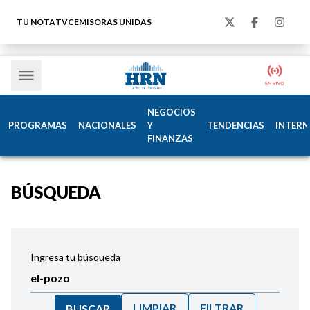
TU NOTA
TVC
EMISORAS UNIDAS
NEGOCIOS
PROGRAMAS
NACIONALES
Y
TENDENCIAS
INTERN
FINANZAS
BÚSQUEDA
Ingresa tu búsqueda
LIMPIAR
FILTRAR
BUSCAR