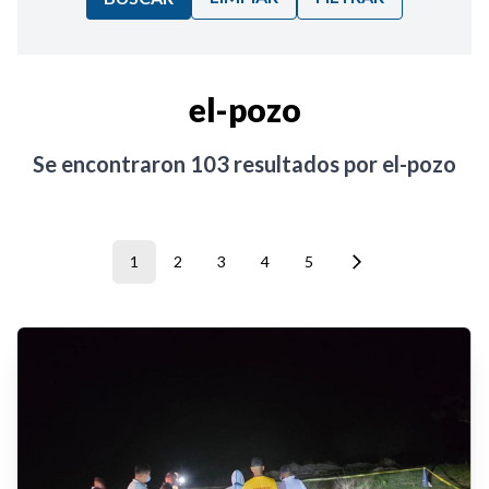
Ordenar por:
el-pozo
Noticias
Se encontraron
103
resultados por
el-pozo
1
2
3
4
5