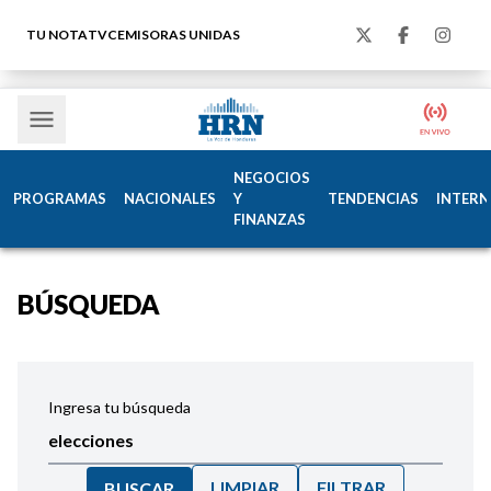
TU NOTA
TVC
EMISORAS UNIDAS
NEGOCIOS
PROGRAMAS
NACIONALES
Y
TENDENCIAS
INTERN
FINANZAS
BÚSQUEDA
Ingresa tu búsqueda
LIMPIAR
FILTRAR
BUSCAR