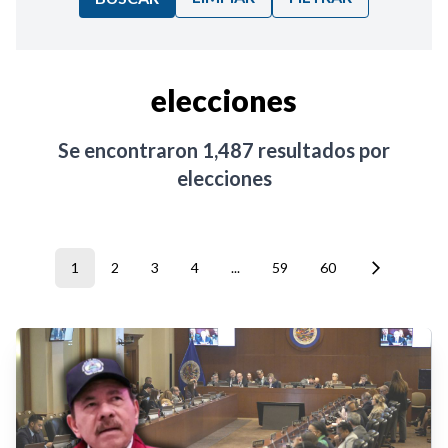
Ordenar por:
elecciones
Noticias
Se encontraron
1,487
resultados por
elecciones
1
2
3
4
...
59
60