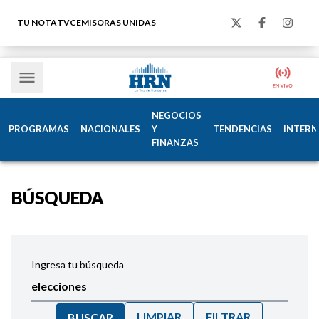
TU NOTA
TVC
EMISORAS UNIDAS
NEGOCIOS
PROGRAMAS
NACIONALES
Y
TENDENCIAS
INTERN
FINANZAS
BÚSQUEDA
Ingresa tu búsqueda
LIMPIAR
FILTRAR
BUSCAR