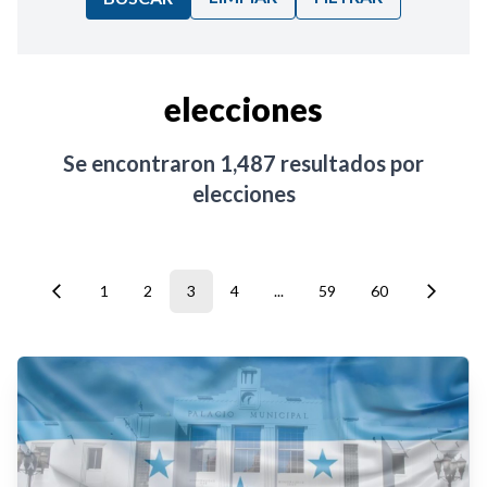
Ordenar por:
elecciones
Noticias
Se encontraron
1,487
resultados por
elecciones
1
2
3
4
...
59
60