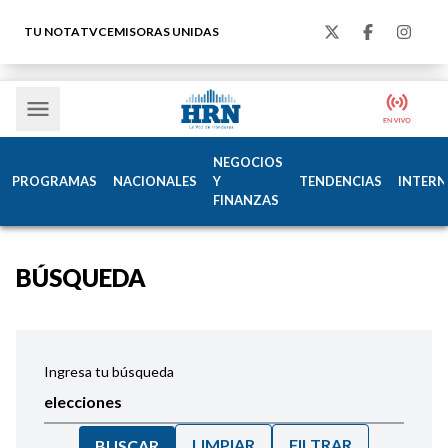
TU NOTA
TVC
EMISORAS UNIDAS
NEGOCIOS
PROGRAMAS
NACIONALES
Y
TENDENCIAS
INTERN
FINANZAS
BÚSQUEDA
Ingresa tu búsqueda
LIMPIAR
FILTRAR
BUSCAR