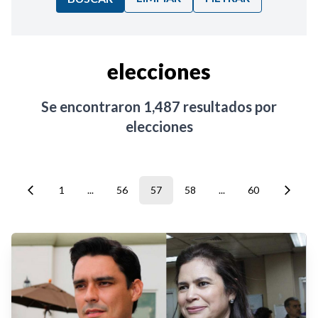
Ordenar por:
elecciones
Noticias
Se encontraron
1,487
resultados por
elecciones
1
...
56
57
58
...
60