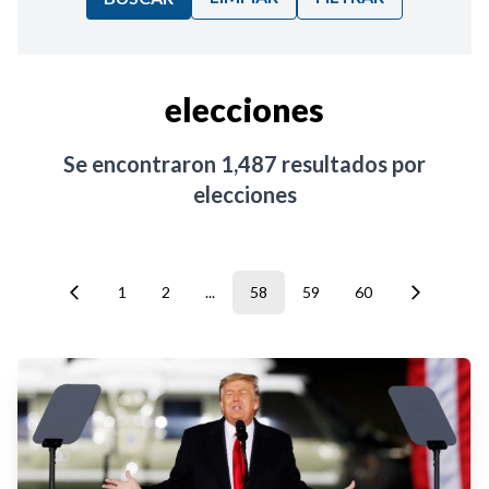
Ordenar por:
elecciones
Noticias
Se encontraron
1,487
resultados por
elecciones
1
2
...
58
59
60