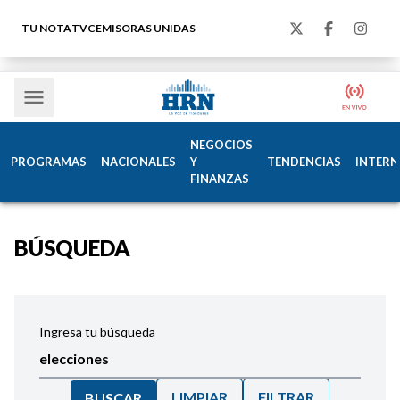
TU NOTA
TVC
EMISORAS UNIDAS
NEGOCIOS
PROGRAMAS
NACIONALES
Y
TENDENCIAS
INTERN
FINANZAS
BÚSQUEDA
Ingresa tu búsqueda
LIMPIAR
FILTRAR
BUSCAR