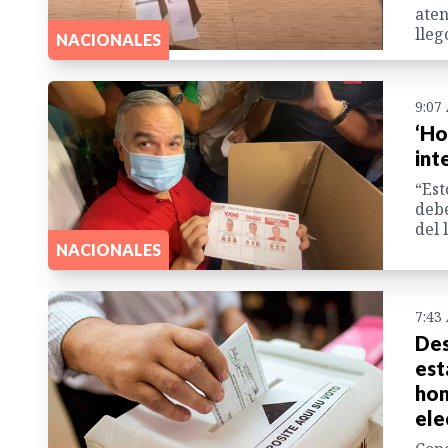
aten
lleg
NACIONALES
9:07
‘Ho
int
“Est
debe
del 
NACIONALES
7:43
Des
est
hon
ele