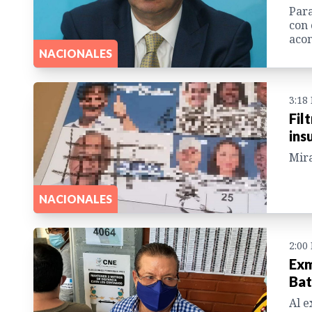
Para
con 
aco
NACIONALES
3:18
Fil
ins
Mira
NACIONALES
2:00
Exm
Bat
Al e