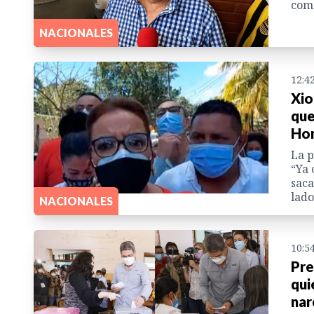
como
NACIONALES
12:4
Xio
que
Ho
La p
“Ya 
saca
lado
NACIONALES
10:5
Pre
qui
nar