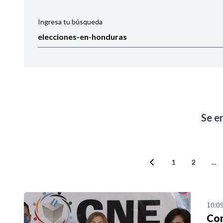
Ingresa tu búsqueda
Ordenar por:
Noticias
Se e
1
2
...
10:0
Con