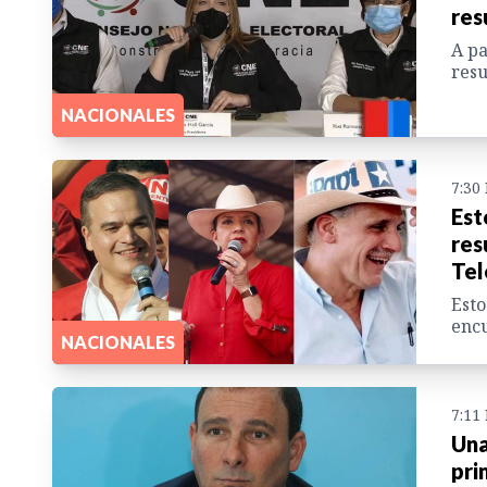
res
A pa
resu
NACIONALES
7:30
Est
res
Tel
Esto
encu
NACIONALES
7:11
Una
pri