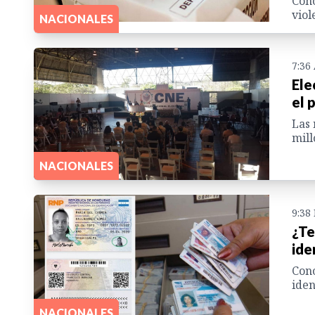
Cono
viol
NACIONALES
7:36
Ele
el 
Las 
mill
NACIONALES
9:38
¿Te
ide
Cono
iden
NACIONALES