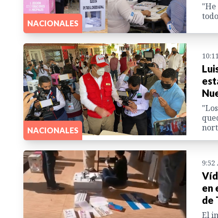
"He 
todo
NACIONALES
10:1
Lui
est
Nue
"Los
qued
nort
NACIONALES
9:52
Víd
en 
de 
El i