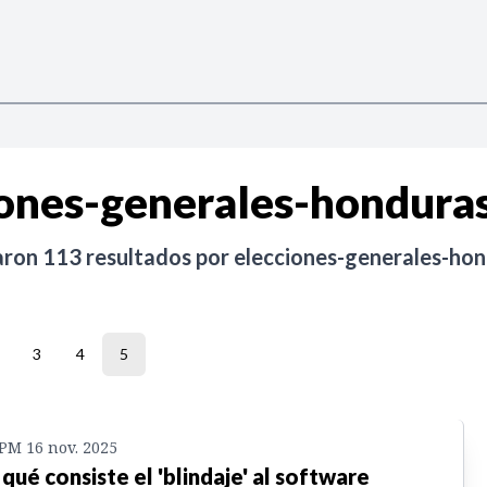
iones-generales-hondura
aron
113
resultados por
elecciones-generales-ho
3
4
5
 PM 16 nov. 2025
 qué consiste el 'blindaje' al software