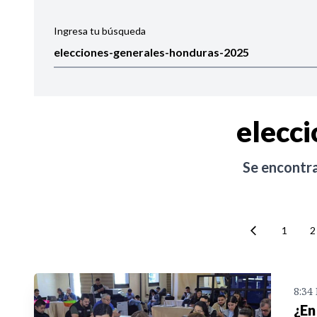
Ingresa tu búsqueda
Ordenar por:
Noticias
elecc
Se encontr
1
2
8:34
¿En