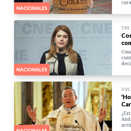
cara
NACIONALES
7:31
Cos
con
Coss
cont
deci
NACIONALES
5:51
'Ho
Car
¿Est
Andr
actú
NACIONALES