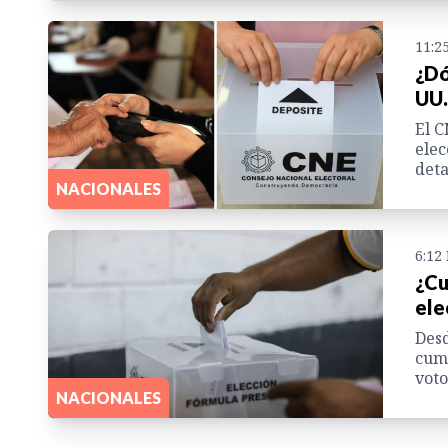
11:2
¿Dó
UU.
El C
elec
deta
NACIONALES
6:12
¿Cu
ele
Desd
cump
voto
NACIONALES