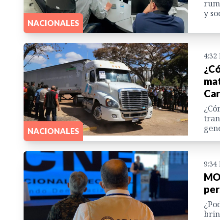
rumb
y so
NACIONALES
4:32
¿Có
mat
Car
¿Cóm
tran
gene
NACIONALES
9:34
MOE
per
¿Pod
brin