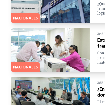
¿Qué
tran
logí
NACIONALES
3:48
Est
tra
Con 
proc
mate
NACIONALES
3:58
¿En
dom
El s