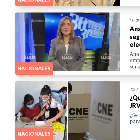
10:2
Ana
seg
ele
Ana 
empe
será
NACIONALES
7:27
¿Qu
JRV
¿Se 
para
NACIONALES