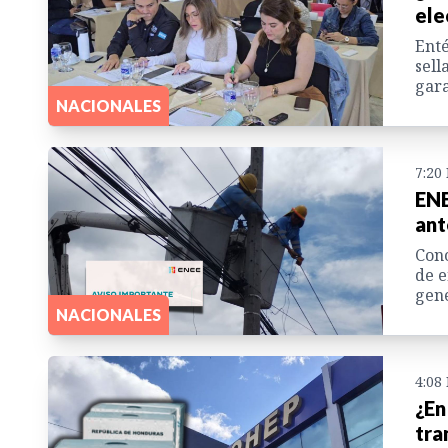
ele
Enté
sell
gara
NACIONALES
7:20
ENE
ant
Cono
de e
gene
NACIONALES
4:08
¿En
tra