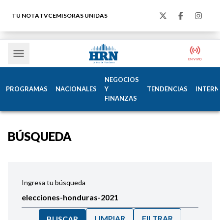
TU NOTA
TVC
EMISORAS UNIDAS
NEGOCIOS
PROGRAMAS
NACIONALES
Y
TENDENCIAS
INTERN
FINANZAS
BÚSQUEDA
Ingresa tu búsqueda
LIMPIAR
FILTRAR
BUSCAR