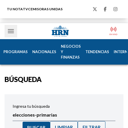
TU NOTA
TVC
EMISORAS UNIDAS
NEGOCIOS
PROGRAMAS
NACIONALES
Y
TENDENCIAS
INTERN
FINANZAS
BÚSQUEDA
Ingresa tu búsqueda
LIMPIAR
FILTRAR
BUSCAR