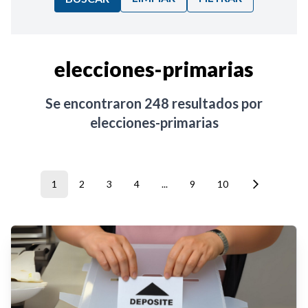
Ordenar por:
elecciones-primarias
Noticias
Se encontraron
248
resultados por
elecciones-primarias
1
2
3
4
...
9
10