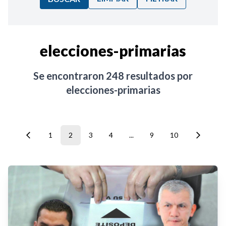
Ordenar por:
elecciones-primarias
Noticias
Se encontraron
248
resultados por
elecciones-primarias
1
2
3
4
...
9
10