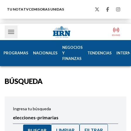
TU NOTA
TVC
EMISORAS UNIDAS
NEGOCIOS
PROGRAMAS
NACIONALES
Y
TENDENCIAS
INTERN
FINANZAS
BÚSQUEDA
Ingresa tu búsqueda
LIMPIAR
FILTRAR
BUSCAR