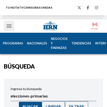
TU NOTA
TVC
EMISORAS UNIDAS
NEGOCIOS
PROGRAMAS
NACIONALES
Y
TENDENCIAS
INTERN
FINANZAS
BÚSQUEDA
Ingresa tu búsqueda
LIMPIAR
FILTRAR
BUSCAR