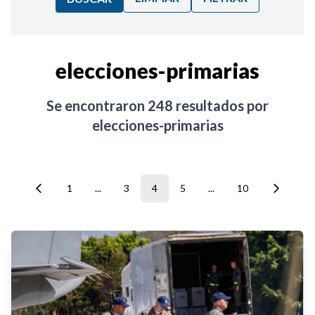
Ordenar por:
elecciones-primarias
Noticias
Se encontraron
248
resultados por
elecciones-primarias
1
...
3
4
5
...
10