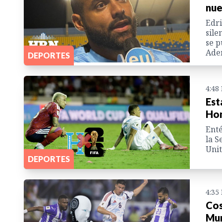
nue
Edri
sile
se p
Adem
DEPORTES
4:48
Est
Hon
Enté
la S
Unit
DEPORTES
4:35
Cos
Mun