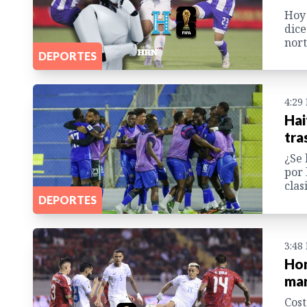
Hoy 
dice
nort
DEPORTES
4:29
Hai
tra
¿Se 
por 
clas
DEPORTES
3:48
Hon
mar
Cost