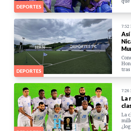
que 
DEPORTES
7:52
Así
Nic
Mun
Cono
Hond
tras
DEPORTES
7:26
La 
cla
La c
mill
¿log