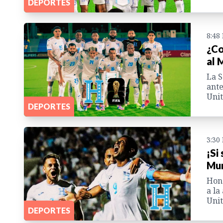
DEPORTES
8:48
¿Co
al 
La S
ante
Unit
DEPORTES
3:30
¡Si
Mun
Hond
a la
Unit
DEPORTES