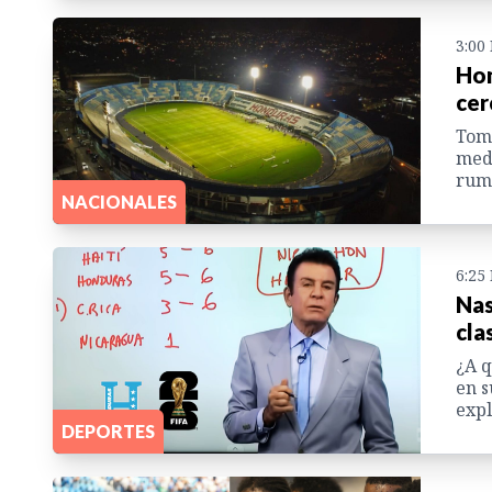
3:00
Hon
cer
Tome
medi
rumb
NACIONALES
6:25
Nas
cla
¿A q
en s
expl
DEPORTES