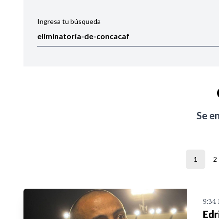
Ingresa tu búsqueda
Ordenar por:
Noticias
Se e
1
2
9:34
Edr