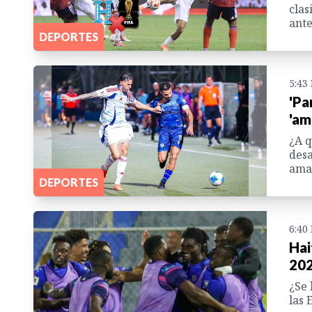
clas
ante
DEPORTES
5:43
'Pa
'am
¿A q
desa
amañ
DEPORTES
6:40
Hai
202
¿Se 
las 