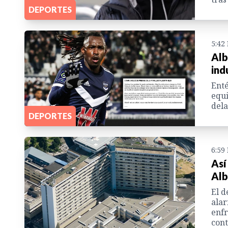
DEPORTES
5:42
Alb
ind
Enté
equi
dela
DEPORTES
6:59
Así
Alb
El d
alar
enfr
cont