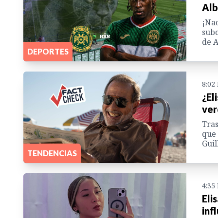
Alb
¡Nad
subc
de A
DEPORTES
8:02
¿El
ver
Tras
que 
Guil
TENDENCIAS
4:35
Eli
inf