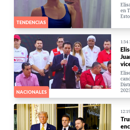
Elis
en T
Esto
TENDENCIAS
1:34
Eli
Jua
vic
Elis
cand
Dist
2025
NACIONALES
12:1
Tru
enc