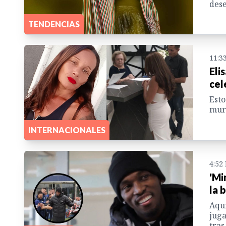
dese
TENDENCIAS
11:3
Eli
cel
Esto
muri
INTERNACIONALES
4:52
'Mi
la 
Aquí
juga
tras