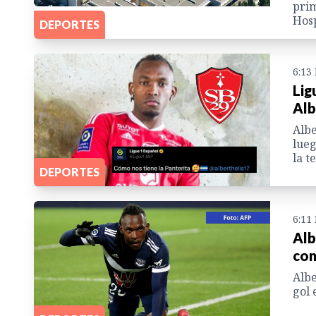
prim
Hosp
DEPORTES
6:13
Lig
Alb
Albe
lueg
la 
DEPORTES
6:11
Alb
con
Albe
gol 