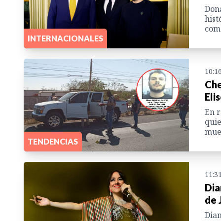
Dona
hist
como
INTERNACIONALES
10:1
Che
Eli
En r
quie
muer
TENDENCIAS
11:3
Dia
de 
Dian