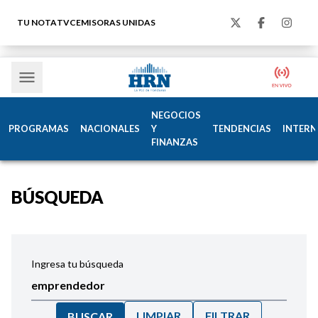
TU NOTA
TVC
EMISORAS UNIDAS
NEGOCIOS
PROGRAMAS
NACIONALES
Y
TENDENCIAS
INTERN
FINANZAS
BÚSQUEDA
Ingresa tu búsqueda
LIMPIAR
FILTRAR
BUSCAR