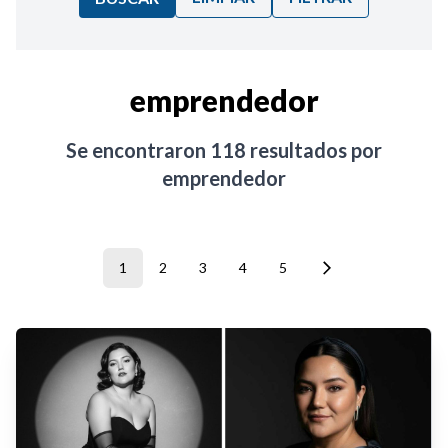
Ordenar por:
emprendedor
Noticias
Se encontraron
118
resultados por
emprendedor
1
2
3
4
5