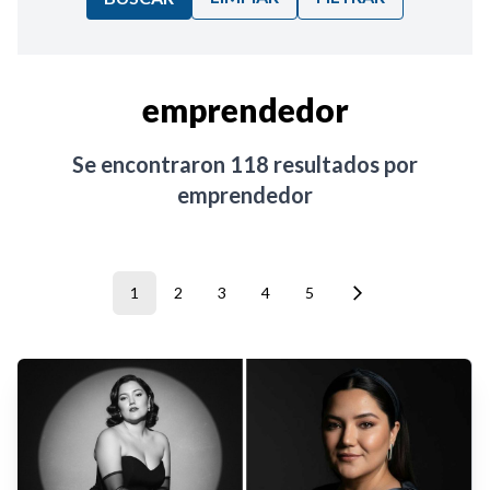
Ordenar por:
emprendedor
Noticias
Se encontraron
118
resultados por
emprendedor
1
2
3
4
5