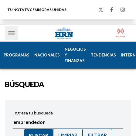
TU NOTA
TVC
EMISORAS UNIDAS
NEGOCIOS
PROGRAMAS
NACIONALES
Y
TENDENCIAS
INTERN
FINANZAS
BÚSQUEDA
Ingresa tu búsqueda
LIMPIAR
FILTRAR
BUSCAR