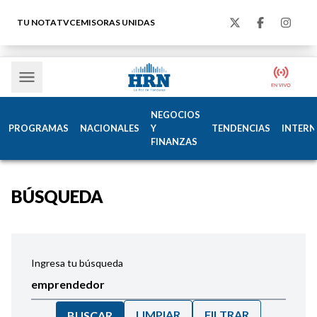
TU NOTA
TVC
EMISORAS UNIDAS
NEGOCIOS
PROGRAMAS
NACIONALES
Y
TENDENCIAS
INTERN
FINANZAS
BÚSQUEDA
Ingresa tu búsqueda
LIMPIAR
FILTRAR
BUSCAR