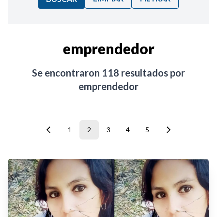
Ordenar por:
emprendedor
Noticias
Se encontraron
118
resultados por
emprendedor
1
2
3
4
5