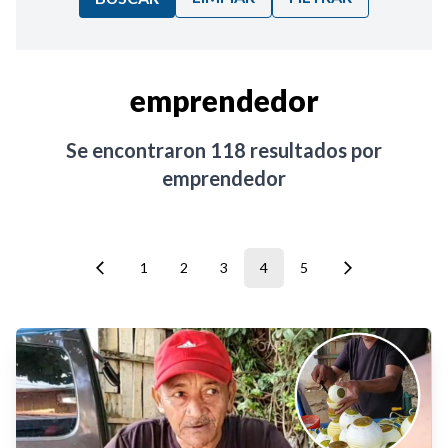
Ordenar por:
emprendedor
Noticias
Se encontraron
118
resultados por
emprendedor
1
2
3
4
5