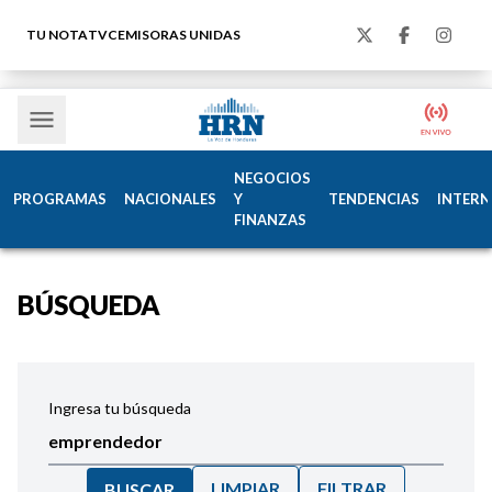
TU NOTA
TVC
EMISORAS UNIDAS
NEGOCIOS
PROGRAMAS
NACIONALES
Y
TENDENCIAS
INTERN
FINANZAS
BÚSQUEDA
Ingresa tu búsqueda
LIMPIAR
FILTRAR
BUSCAR