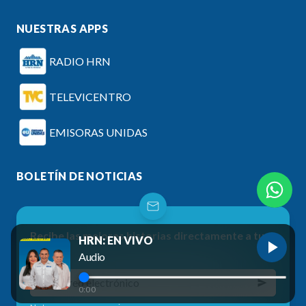
NUESTRAS APPS
RADIO HRN
TELEVICENTRO
EMISORAS UNIDAS
BOLETÍN DE NOTICIAS
Recibe las mejores historias directamente a tu
HRN: EN VIVO
correo
Audio
0:00