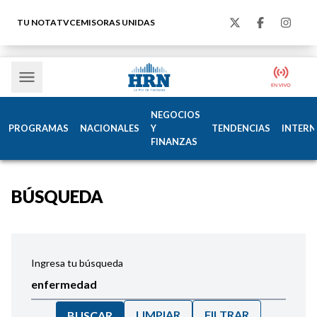
TU NOTA
TVC
EMISORAS UNIDAS
NEGOCIOS
PROGRAMAS
NACIONALES
Y
TENDENCIAS
INTERN
FINANZAS
BÚSQUEDA
Ingresa tu búsqueda
LIMPIAR
FILTRAR
BUSCAR