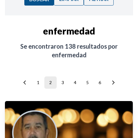
Ordenar por:
enfermedad
Noticias
Se encontraron
138
resultados por
enfermedad
1
2
3
4
5
6