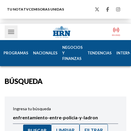
TU NOTA
TVC
EMISORAS UNIDAS
NEGOCIOS
PROGRAMAS
NACIONALES
Y
TENDENCIAS
INTERN
FINANZAS
BÚSQUEDA
Ingresa tu búsqueda
LIMPIAR
FILTRAR
BUSCAR