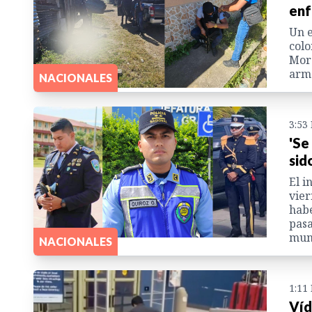
enf
Un e
colo
Mora
arma
NACIONALES
3:53
'Se
sid
El i
vier
habe
pasa
muni
NACIONALES
1:11
Víd