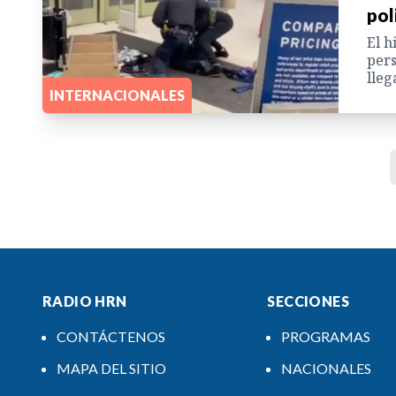
pol
El h
pers
lleg
INTERNACIONALES
RADIO HRN
SECCIONES
CONTÁCTENOS
PROGRAMAS
MAPA DEL SITIO
NACIONALES