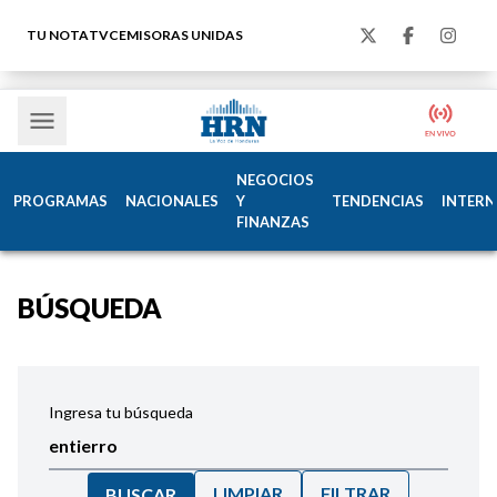
TU NOTA
TVC
EMISORAS UNIDAS
NEGOCIOS
PROGRAMAS
NACIONALES
Y
TENDENCIAS
INTERN
FINANZAS
BÚSQUEDA
Ingresa tu búsqueda
LIMPIAR
FILTRAR
BUSCAR