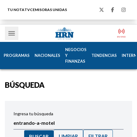
TU NOTA
TVC
EMISORAS UNIDAS
NEGOCIOS
PROGRAMAS
NACIONALES
Y
TENDENCIAS
INTERN
FINANZAS
BÚSQUEDA
Ingresa tu búsqueda
LIMPIAR
FILTRAR
BUSCAR