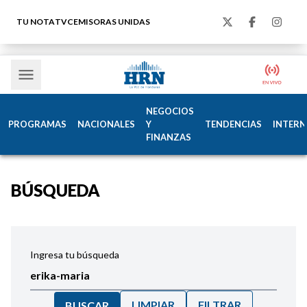
TU NOTA
TVC
EMISORAS UNIDAS
NEGOCIOS
PROGRAMAS
NACIONALES
Y
TENDENCIAS
INTERN
FINANZAS
BÚSQUEDA
Ingresa tu búsqueda
LIMPIAR
FILTRAR
BUSCAR