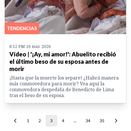
TENDENCIAS
8:12 PM 16 mar. 2026
Vídeo | '¡Ay, mi amor!': Abuelito recibió
el último beso de su esposa antes de
morir
¡Hasta que la muerte los separe! ¿Habrá manera
más conmovedora para morir? Vea aquí la
conmovedora despedida de Benedicto de Lima
tras el beso de su esposa.
1
2
3
4
...
34
35