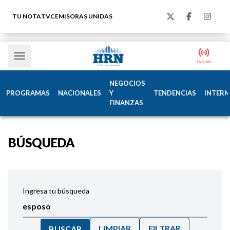
TU NOTA
TVC
EMISORAS UNIDAS
NEGOCIOS
PROGRAMAS
NACIONALES
Y
TENDENCIAS
INTERN
FINANZAS
BÚSQUEDA
Ingresa tu búsqueda
LIMPIAR
FILTRAR
BUSCAR