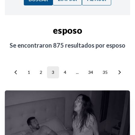
Ordenar por:
esposo
Noticias
Se encontraron
875
resultados por
esposo
1
2
3
4
...
34
35