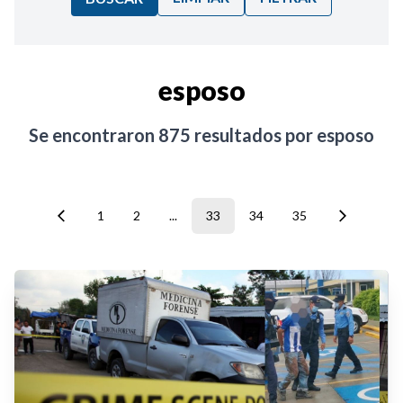
Ordenar por:
esposo
Noticias
Se encontraron
875
resultados por
esposo
1
2
...
33
34
35