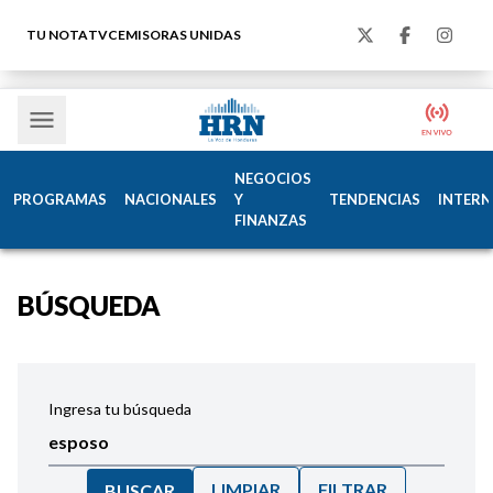
TU NOTA
TVC
EMISORAS UNIDAS
NEGOCIOS
PROGRAMAS
NACIONALES
Y
TENDENCIAS
INTERN
FINANZAS
BÚSQUEDA
Ingresa tu búsqueda
LIMPIAR
FILTRAR
BUSCAR