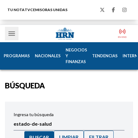
TU NOTA
TVC
EMISORAS UNIDAS
NEGOCIOS
PROGRAMAS
NACIONALES
Y
TENDENCIAS
INTERN
FINANZAS
BÚSQUEDA
Ingresa tu búsqueda
LIMPIAR
FILTRAR
BUSCAR