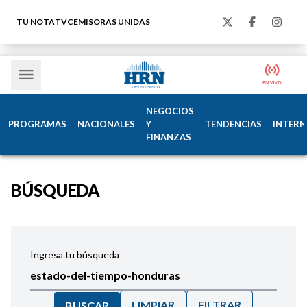
TU NOTA
TVC
EMISORAS UNIDAS
NEGOCIOS
PROGRAMAS
NACIONALES
Y
TENDENCIAS
INTERN
FINANZAS
BÚSQUEDA
Ingresa tu búsqueda
LIMPIAR
FILTRAR
BUSCAR