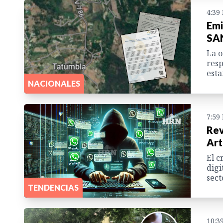
4:39
Emi
SAN
La o
resp
esta
NACIONALES
7:59
Rev
Art
El c
digi
sect
TENDENCIAS
10:3