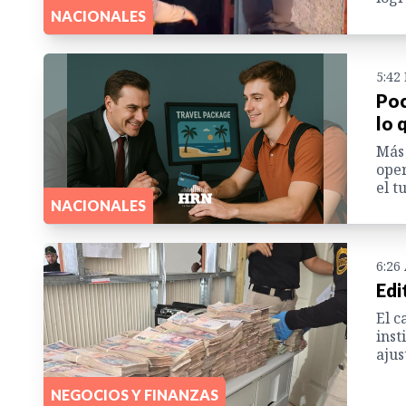
NACIONALES
5:42
Poc
lo 
Más 
oper
el t
NACIONALES
6:26
Edi
El c
inst
ajus
NEGOCIOS Y FINANZAS