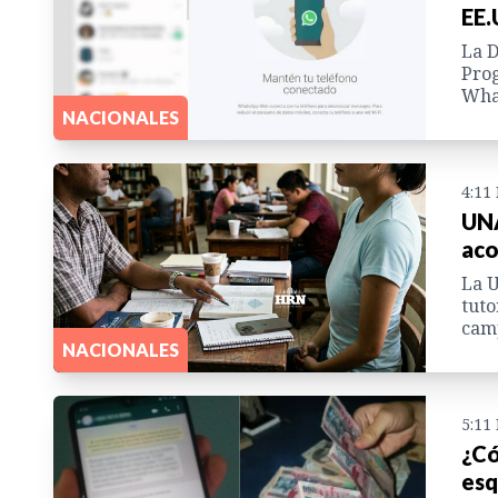
EE.
La D
Prog
What
NACIONALES
4:11
UNA
aco
La U
tuto
camp
NACIONALES
5:11
¿Có
esq