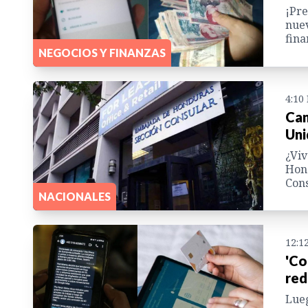
¡Pre
nuev
fina
NEGOCIOS Y FINANZAS
4:10
Can
Uni
¿Viv
Hond
Cons
NACIONALES
12:1
'Co
red
Lueg