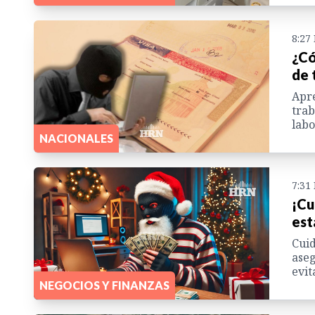
8:27
¿Có
de 
Apre
trab
labo
NACIONALES
7:31
¡Cu
est
Cuid
aseg
evit
NEGOCIOS Y FINANZAS