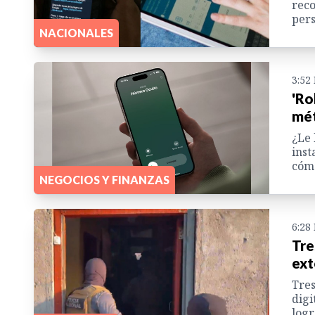
reco
pers
NACIONALES
3:52
'Ro
mét
¿Le 
inst
cómo
NEGOCIOS Y FINANZAS
6:28
Tre
ext
Tres
digi
logr