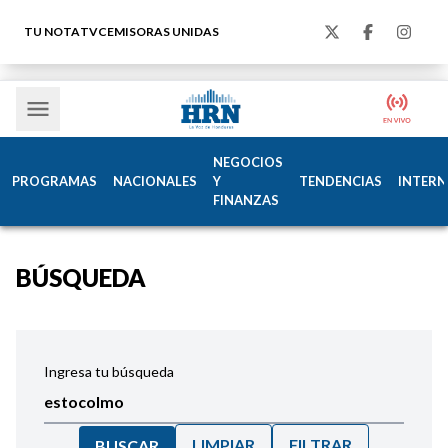
TU NOTA
TVC
EMISORAS UNIDAS
NEGOCIOS
PROGRAMAS
NACIONALES
Y
TENDENCIAS
INTERN
FINANZAS
BÚSQUEDA
Ingresa tu búsqueda
LIMPIAR
FILTRAR
BUSCAR