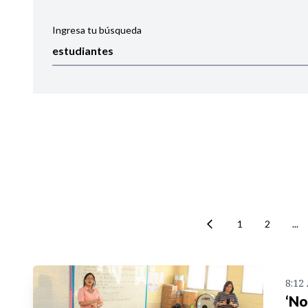
Ingresa tu búsqueda
Ordenar por:
Noticias
1
2
...
8:12
‘No