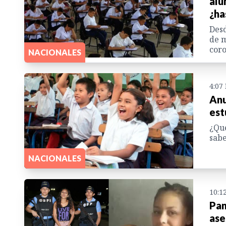
alu
¿ha
Desd
de m
coro
NACIONALES
4:07
Anu
est
¿Qué
sab
NACIONALES
10:1
Pan
ase