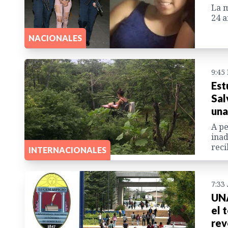
La m
24 a
NACIONALES
9:45
Est
Sal
una
A pe
inad
reci
INTERNACIONALES
7:33
UNA
el 
rev