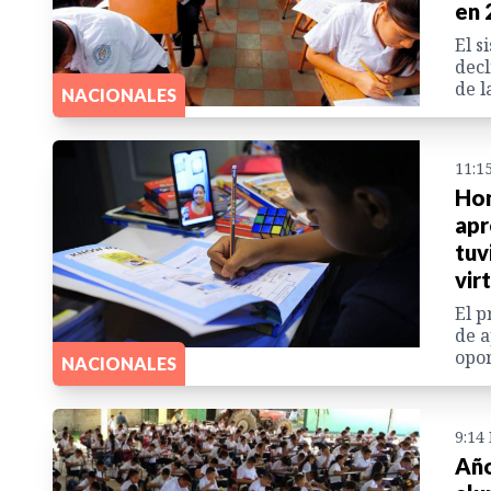
en 
El s
decl
de l
NACIONALES
11:1
Hon
apr
tuv
vir
El p
de a
opor
NACIONALES
9:14
Año