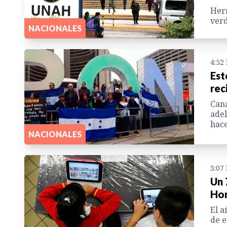
Herr
verd
NACIONALES
4:52
Est
rec
Cana
adel
hace
NACIONALES
3:07
Un 
Hon
El a
de e