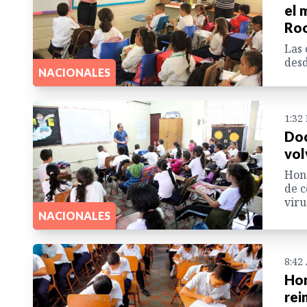
el 
Roo
Las 
desd
NACIONALES
1:32
Doc
vol
Hond
de c
viru
NACIONALES
8:42
Hon
rei