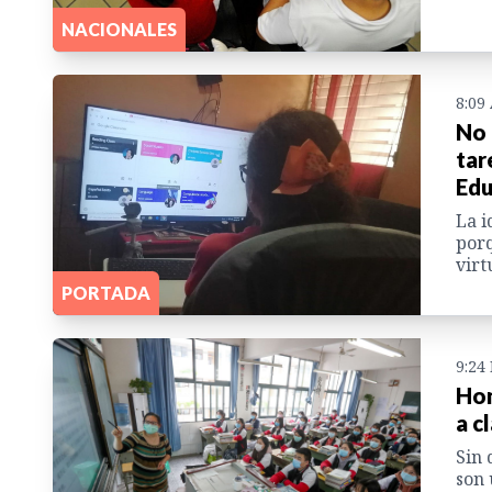
NACIONALES
8:09
No 
tar
Edu
La i
porq
virt
PORTADA
9:24
Hon
a c
Sin 
son 