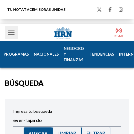
TU NOTA
TVC
EMISORAS UNIDAS
NEGOCIOS
PROGRAMAS
NACIONALES
Y
TENDENCIAS
INTERN
FINANZAS
BÚSQUEDA
Ingresa tu búsqueda
LIMPIAR
FILTRAR
BUSCAR