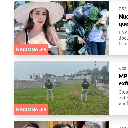
7:52
Nue
que
La d
docu
Fran
NACIONALES
3:53
MP 
exf
Cono
exfi
vuel
NACIONALES