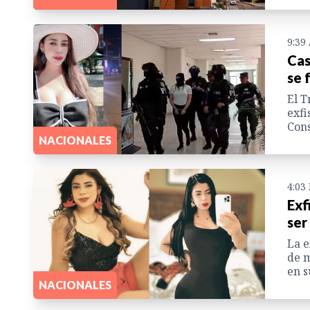
9:39
Cas
se 
El T
exfi
Cons
NACIONALES
4:03
Exf
ser
La e
de m
en s
NACIONALES