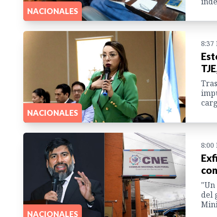
inde
NACIONALES
8:37
Est
TJE
Tras
impu
carg
NACIONALES
8:00
Exf
con
"Un 
del 
Mini
NACIONALES