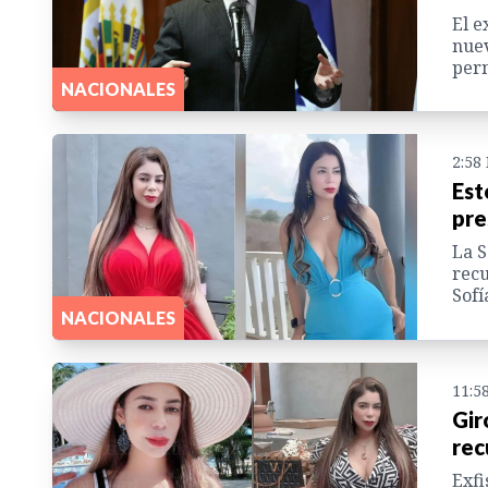
El e
nuev
per
NACIONALES
2:58
Est
pre
La S
recu
Sofí
NACIONALES
11:5
Gir
rec
Exfi