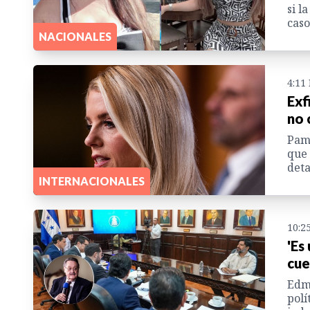
si l
caso
NACIONALES
4:11
Exf
no 
Pam 
que 
deta
INTERNACIONALES
10:2
'Es
cue
Edmu
polí