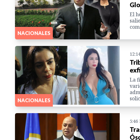
Glo
El 
sali
como
NACIONALES
12:1
Tri
exf
La f
vari
admi
soli
NACIONALES
5:46
Tra
Ósc