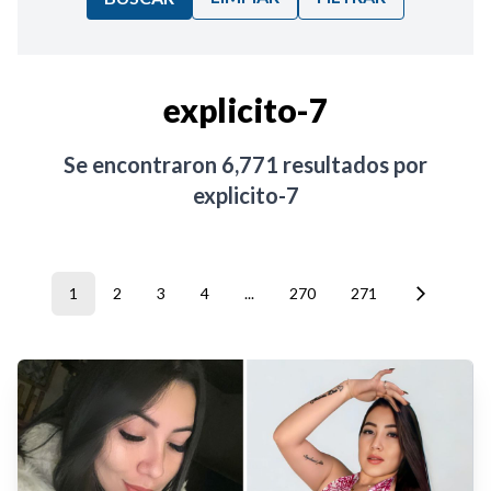
Ordenar por:
explicito-7
Noticias
Se encontraron
6,771
resultados por
explicito-7
1
2
3
4
...
270
271