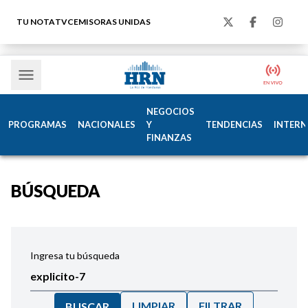
TU NOTA
TVC
EMISORAS UNIDAS
NEGOCIOS
PROGRAMAS
NACIONALES
Y
TENDENCIAS
INTERN
FINANZAS
BÚSQUEDA
Ingresa tu búsqueda
LIMPIAR
FILTRAR
BUSCAR