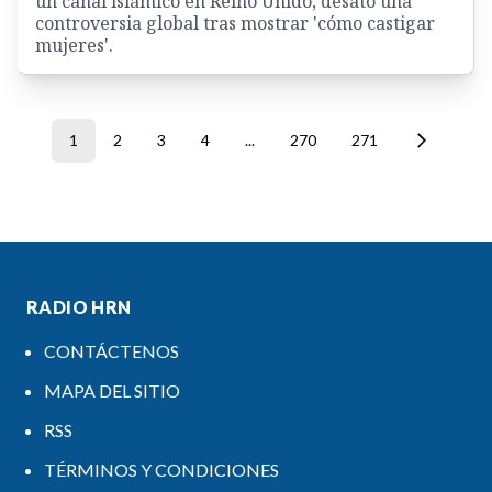
un canal islámico en Reino Unido, desató una
controversia global tras mostrar 'cómo castigar
mujeres'.
1
2
3
4
...
270
271
RADIO HRN
CONTÁCTENOS
MAPA DEL SITIO
RSS
TÉRMINOS Y CONDICIONES