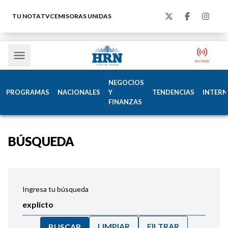
TU NOTA
TVC
EMISORAS UNIDAS
NEGOCIOS
PROGRAMAS
NACIONALES
Y
TENDENCIAS
INTERN
FINANZAS
BÚSQUEDA
Ingresa tu búsqueda
LIMPIAR
FILTRAR
BUSCAR