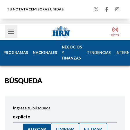
TU NOTA
TVC
EMISORAS UNIDAS
NEGOCIOS
PROGRAMAS
NACIONALES
Y
TENDENCIAS
INTERN
FINANZAS
BÚSQUEDA
Ingresa tu búsqueda
LIMPIAR
FILTRAR
BUSCAR