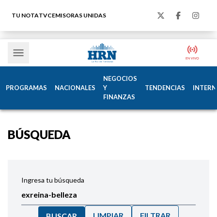
TU NOTA
TVC
EMISORAS UNIDAS
NEGOCIOS
PROGRAMAS
NACIONALES
Y
TENDENCIAS
INTERN
FINANZAS
BÚSQUEDA
Ingresa tu búsqueda
LIMPIAR
FILTRAR
BUSCAR