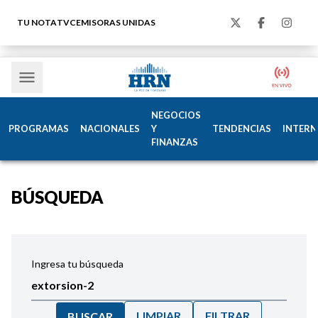
TU NOTA
TVC
EMISORAS UNIDAS
NEGOCIOS
PROGRAMAS
NACIONALES
Y
TENDENCIAS
INTERN
FINANZAS
BÚSQUEDA
Ingresa tu búsqueda
LIMPIAR
FILTRAR
BUSCAR