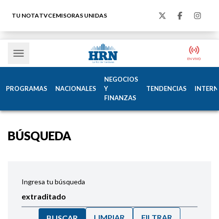
TU NOTA
TVC
EMISORAS UNIDAS
NEGOCIOS
PROGRAMAS
NACIONALES
Y
TENDENCIAS
INTERN
FINANZAS
BÚSQUEDA
Ingresa tu búsqueda
LIMPIAR
FILTRAR
BUSCAR