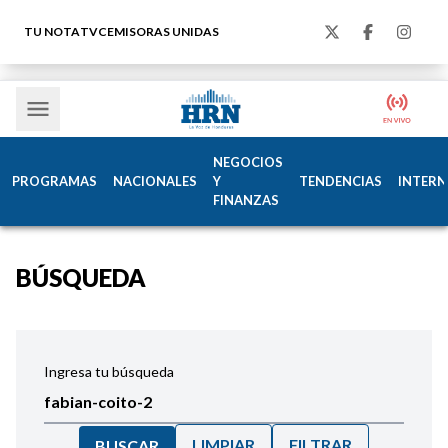
TU NOTA
TVC
EMISORAS UNIDAS
NEGOCIOS
PROGRAMAS
NACIONALES
Y
TENDENCIAS
INTERN
FINANZAS
BÚSQUEDA
Ingresa tu búsqueda
LIMPIAR
FILTRAR
BUSCAR