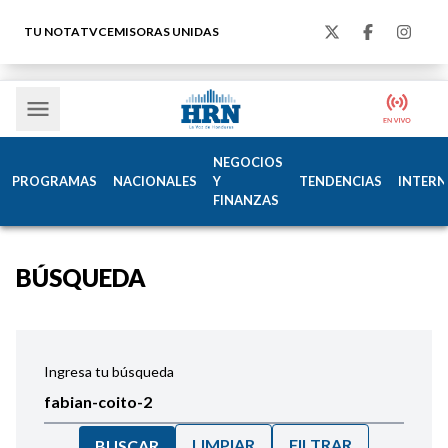
TU NOTA
TVC
EMISORAS UNIDAS
NEGOCIOS
PROGRAMAS
NACIONALES
Y
TENDENCIAS
INTERN
FINANZAS
BÚSQUEDA
Ingresa tu búsqueda
LIMPIAR
FILTRAR
BUSCAR